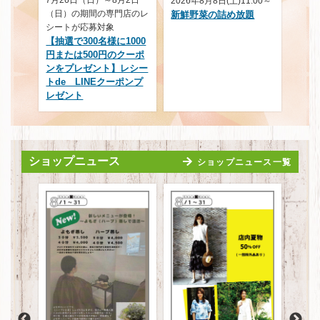
月2日
2026年8月8日(土)11:00～
2026年8月11日(火・
門店のレ
新鮮野菜の詰め放題
祝)13：00
キッズイベント～ゴーリ
1000
ラグーチョキパーゲーム
のクーポ
～
】レシー
ーポンプ
ショップニュース
ショップニュース一覧