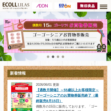
新着情報
2026/06/01 更新
【遇数月開催】～55歳以上お客様限定～
ゴーゴーシニアのお買物券販売終了（最
終販売8月15日）
偶数月の15日に販売しております、「ゴー