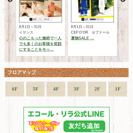
8月1日～31日
8月1日～31日
8
CEP D’OR セプドール
くまざわ書店
福
術で一人
夏物SALE …
★☆くまざわ書店3倍
夏
様を笑顔
DAY★☆ …
ッ…
フロアマップ
6F
5F
4F
3F
2F
1F